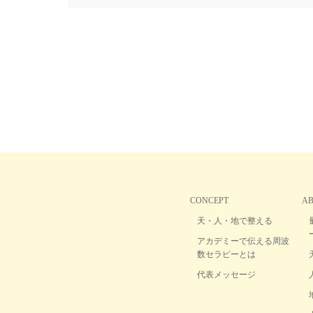
CONCEPT
A
天・人・地で整える
アカデミーで伝える周波
数セラピーとは
代表メッセージ