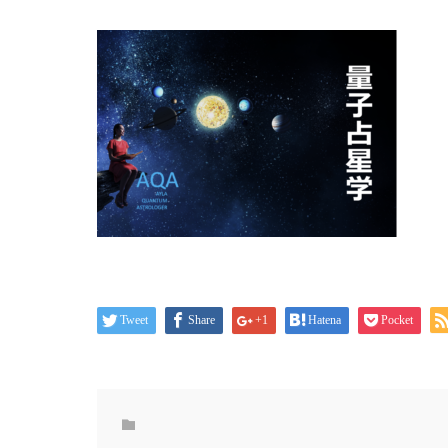
Tweet
Share
+1
Hatena
Pocket