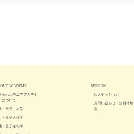
BOUT ACADEMY
SESSION
量子ハルモニアアカデミ
個人セッション
ーについて
お問い合わせ・無料体験
天・量子占星学
会
人・量子人体学
地・量子家相学