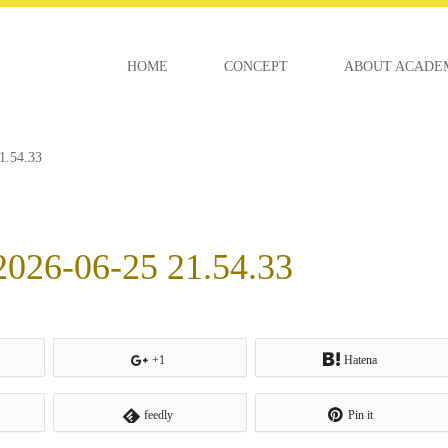
HOME
CONCEPT
ABOUT ACADE
54.33
06-25 21.54.33
+1
Hatena
feedly
Pin it