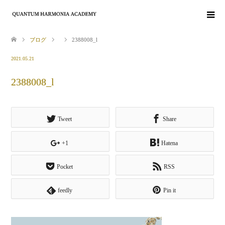
ブログ
2388008_l
2021.05.21
2388008_l
Tweet
Share
+1
Hatena
Pocket
RSS
feedly
Pin it