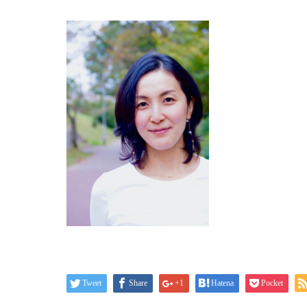
Tweet
Share
+1
Hatena
Pocket