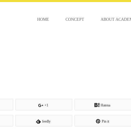
HOME
CONCEPT
ABOUT ACADE
+1
Hatena
feedly
Pin it